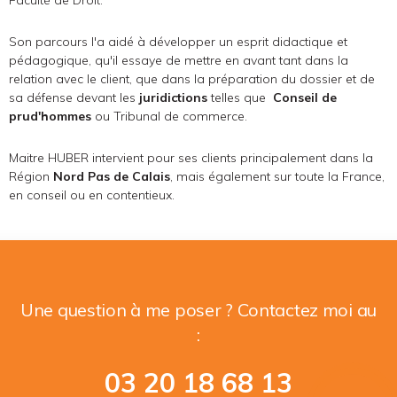
Faculté de Droit.
Son parcours l'a aidé à développer un esprit didactique et
pédagogique, qu'il essaye de mettre en avant tant dans la
relation avec le client, que dans la préparation du dossier et de
sa défense devant les
juridictions
telles que
Conseil de
prud'hommes
ou Tribunal de commerce.
Maitre HUBER intervient pour ses clients principalement dans la
Région
Nord Pas de Calais
, mais également sur toute la France,
en conseil ou en contentieux.
mail
phone
Une question à me poser ? Contactez moi au
:
03 20 18 68 13