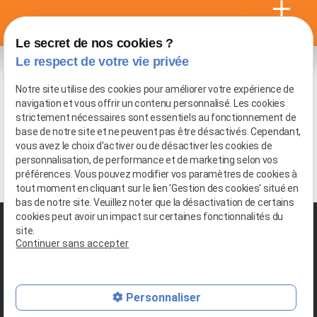
Le secret de nos cookies ?
Le respect de votre vie privée
Notre site utilise des cookies pour améliorer votre expérience de
Consultez également :
navigation et vous offrir un contenu personnalisé. Les cookies
strictement nécessaires sont essentiels au fonctionnement de
Cession de fonds
base de notre site et ne peuvent pas être désactivés. Cependant,
Négociation collective / Elections Professionnelles
vous avez le choix d'activer ou de désactiver les cookies de
personnalisation, de performance et de marketing selon vos
Droit du travail
préférences. Vous pouvez modifier vos paramètres de cookies à
tout moment en cliquant sur le lien 'Gestion des cookies' situé en
bas de notre site. Veuillez noter que la désactivation de certains
cookies peut avoir un impact sur certaines fonctionnalités du
site.
Continuer sans accepter
03 20 18 68 13
Personnaliser
108 Avenue du Golf