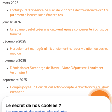
mars 2026
Forfait jours : l’absence de suivi de la charge de travail ouvre droit au
paiement d’heures supplémentaires
janvier 2026
Un salarié peut-il créer une auto-entreprise concurrente ? La justice
tranche.
décembre 2025
Harcèlement managérial - licenciement nul pour violation du secret
médical
mail
novembre 2025
phone
Démission et Surcharge de Travail : Votre Départ est-il Vraiment
Volontaire ?
septembre 2025
Congés payés: la Cour de cassation adapte le droit français au droit
européen
Coldplay gate: en France, le licenciement fondé sur la vie privée est
nul
Le secret de nos cookies ?
juillet 2025