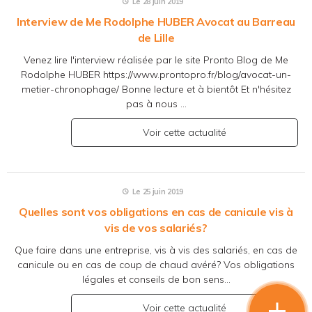
Le 28 juin 2019
Interview de Me Rodolphe HUBER Avocat au Barreau
de Lille
Venez lire l'interview réalisée par le site Pronto Blog de Me
Rodolphe HUBER https://www.prontopro.fr/blog/avocat-un-
metier-chronophage/ Bonne lecture et à bientôt Et n'hésitez
pas à nous ...
Voir cette actualité
mail
Le 25 juin 2019
Quelles sont vos obligations en cas de canicule vis à
phone
vis de vos salariés?
Que faire dans une entreprise, vis à vis des salariés, en cas de
canicule ou en cas de coup de chaud avéré? Vos obligations
légales et conseils de bon sens...
Voir cette actualité