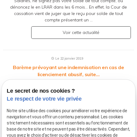
Salariés, ne signez pas votre solde de tout compte, ou
dénoncez le en LRAR dans les 6 mois... En effet, la Cour de
cassation vient de juger que le reçu pour solde de tout
compte présentant un ...
Voir cette actualité
Le 22 janvier 2019
Barème prévoyant une indemnisation en cas de
licenciement abusif, suite...
Un nouveau Conseil de prud'hommes (Grenoble) refuse
d'appliquer le barème d'indemnisation du préjudice subi par
Le secret de nos cookies ?
le salarié en cas de licenciement dépourvu de cause réelle et
Le respect de votre vie privée
sérieuse, le considérant non conforme au droit européen
Notre site utilise des cookies pour améliorer votre expérience de
Voir cette actualité
navigation et vous offrir un contenu personnalisé. Les cookies
strictement nécessaires sont essentiels au fonctionnement de
base de notre site et ne peuvent pas être désactivés. Cependant,
vous avez le choix d'activer ou de désactiver les cookies de